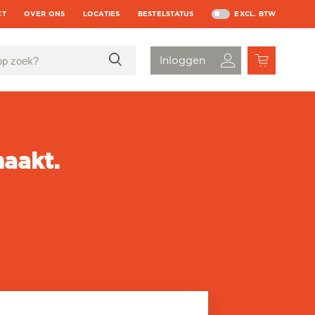
CT
OVER ONS
LOCATIES
BESTELSTATUS
EXCL. BTW
aakt.