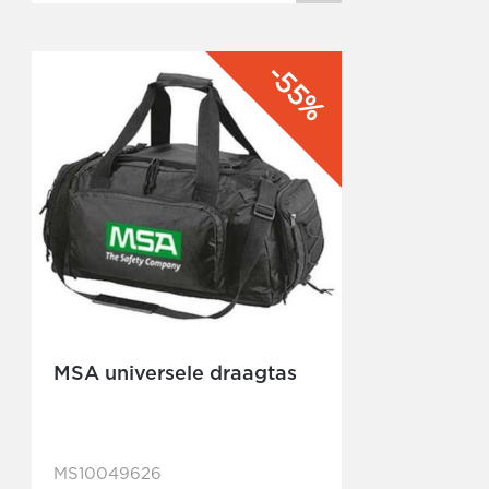
-55%
MSA universele draagtas
MS10049626