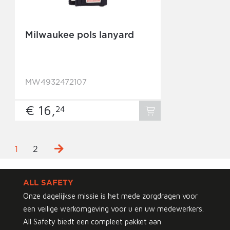
Milwaukee pols lanyard
MW4932472107
€ 16,
24
1
2
ALL SAFETY
Onze dagelijkse missie is het mede zorgdragen voor
een veilige werkomgeving voor u en uw medewerkers.
All Safety biedt een compleet pakket aan