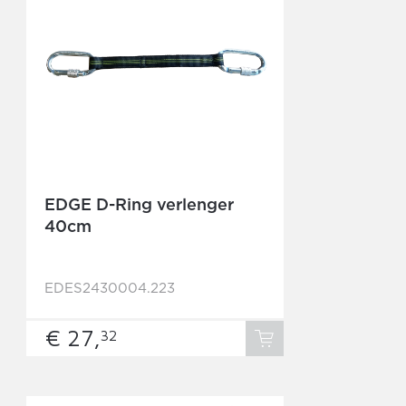
EDGE D-Ring verlenger
40cm
EDES2430004.223
€ 27,
32