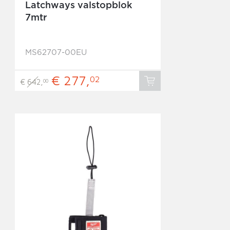
Latchways valstopblok
7mtr
MS62707-00EU
€ 277,
02
€ 642,
00