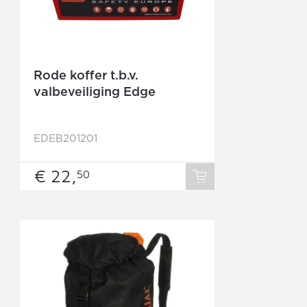
Rode koffer t.b.v.
valbeveiliging Edge
EDEB201201
€ 22,
50