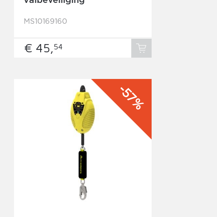
valbeveiliging
MS10169160
€ 45,
54
-57%