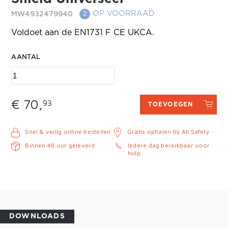
MW4932479940
OP VOORRAAD
2
Voldoet aan de EN1731 F CE UKCA.
AANTAL
€ 70,
93
TOEVOEGEN
Snel & veilig online bestellen
Gratis ophalen bij All Safety
Binnen 48 uur geleverd
Iedere dag bereikbaar voor
hulp
DOWNLOADS