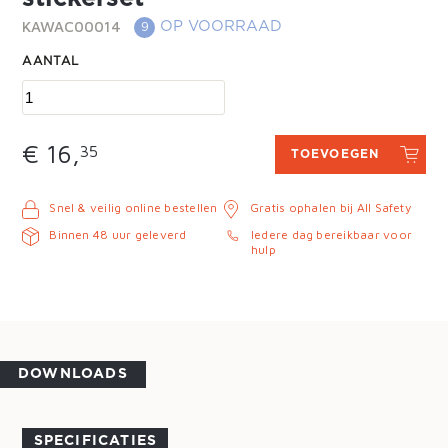
KAWAC00014
OP VOORRAAD
9
AANTAL
€ 16,
35
TOEVOEGEN
Snel & veilig online bestellen
Gratis ophalen bij All Safety
Binnen 48 uur geleverd
Iedere dag bereikbaar voor
hulp
DOWNLOADS
SPECIFICATIES