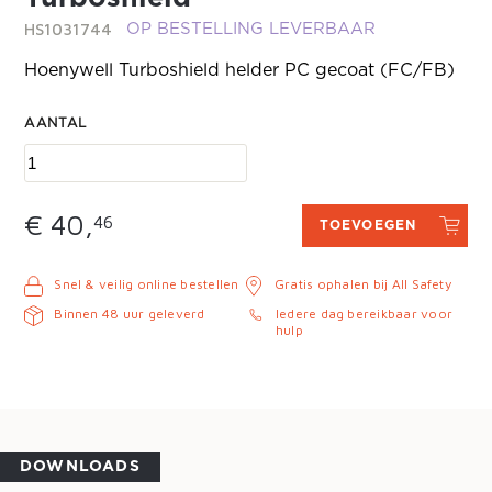
HS1031744
OP BESTELLING LEVERBAAR
Hoenywell Turboshield helder PC gecoat (FC/FB)
AANTAL
€ 40,
46
TOEVOEGEN
Snel & veilig online bestellen
Gratis ophalen bij All Safety
Binnen 48 uur geleverd
Iedere dag bereikbaar voor
hulp
DOWNLOADS