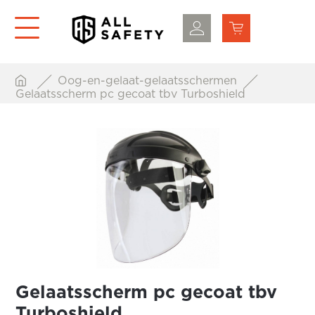
Oog-en-gelaat-gelaatsschermen
Gelaatsscherm pc gecoat tbv Turboshield
Gelaatsscherm pc gecoat tbv
Turboshield