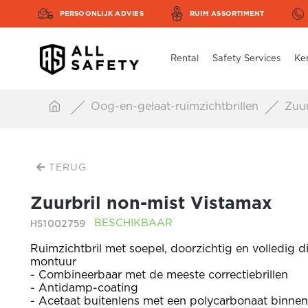
PERSOONLIJK ADVIES
RUIM ASSORTIMENT
Rental
Safety Services
Ke
Oog-en-gelaat-ruimzichtbrillen
Zuur
TERUG
Zuurbril non-mist Vistamax
HS1002759
BESCHIKBAAR
Ruimzichtbril met soepel, doorzichtig en volledig d
montuur
- Combineerbaar met de meeste correctiebrillen
- Antidamp-coating
- Acetaat buitenlens met een polycarbonaat binnen