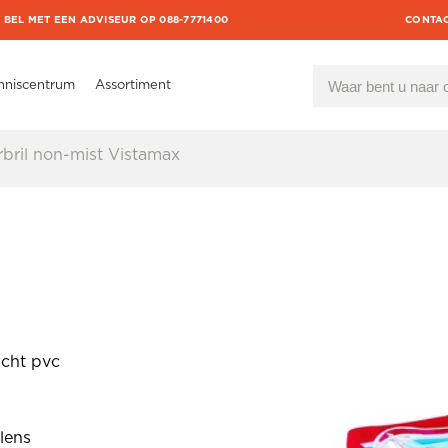
BEL MET EEN ADVISEUR OP 088-7771400
CONTA
nniscentrum
Assortiment
bril non-mist Vistamax
icht pvc
lens