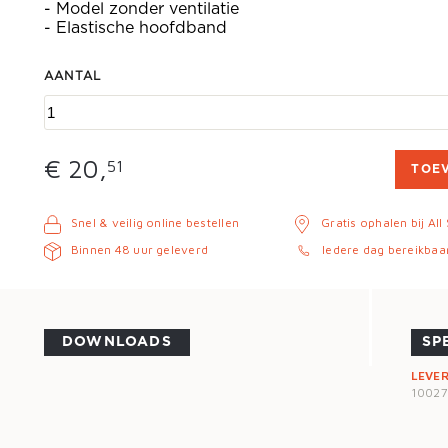
- Model zonder ventilatie
- Elastische hoofdband
AANTAL
€ 20,
51
TOE
Snel & veilig online bestellen
Gratis ophalen bij All
Binnen 48 uur geleverd
Iedere dag bereikbaa
DOWNLOADS
SP
LEVE
1002