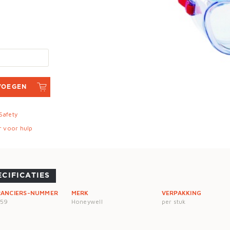
VOEGEN
 Safety
r voor hulp
ECIFICATIES
RANCIERS-NUMMER
MERK
VERPAKKING
759
Honeywell
per stuk