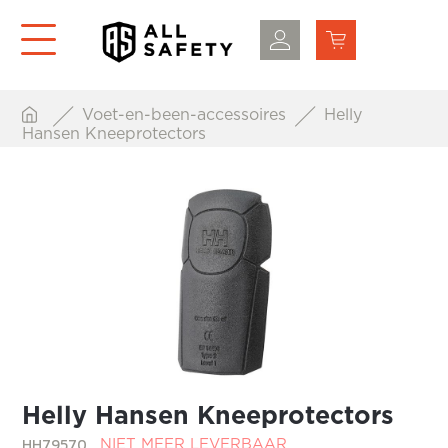
Voet-en-been-accessoires
Helly
Hansen Kneeprotectors
Helly Hansen Kneeprotectors
HH79570
NIET MEER LEVERBAAR