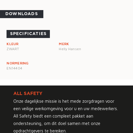
DOWNLOADS
SPECIFICATIES
KLEUR
MERK
ZWART
Helly Hansen
NORMERING
EN14404
ALL SAFETY
Onze dagelijkse missie is het mede zorgdragen voor
een veilige werkomgeving voor u en uw medewerkers.
All Safety biedt een compleet pakket aan
ondersteuning, om dit doel samen met onze
opdrachtgevers te bereiken.