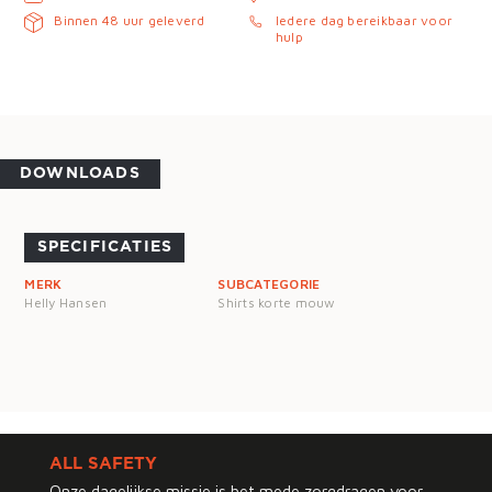
Binnen 48 uur geleverd
Iedere dag bereikbaar voor
hulp
DOWNLOADS
SPECIFICATIES
MERK
SUBCATEGORIE
Helly Hansen
Shirts korte mouw
ALL SAFETY
Onze dagelijkse missie is het mede zorgdragen voor