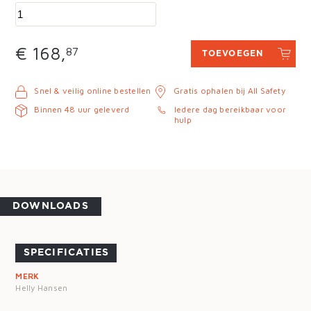
€ 168,
87
TOEVOEGEN
Snel & veilig online bestellen
Gratis ophalen bij All Safety
Binnen 48 uur geleverd
Iedere dag bereikbaar voor
hulp
DOWNLOADS
SPECIFICATIES
MERK
Helly Hansen