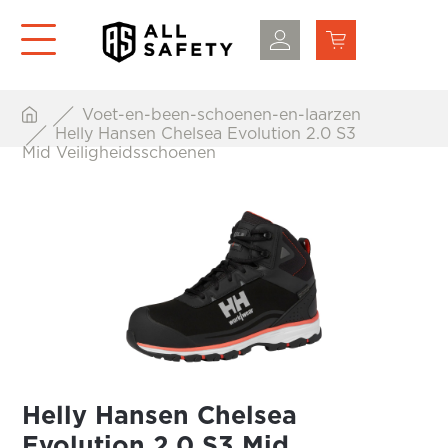
Voet-en-been-schoenen-en-laarzen
Helly Hansen Chelsea Evolution 2.0 S3
Mid Veiligheidsschoenen
Helly Hansen Chelsea
Evolution 2.0 S3 Mid