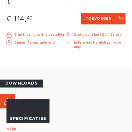
€ 114,
40
TOEVOEGEN
Snel & veilig online bestellen
Gratis ophalen bij All Safety
Binnen 48 uur geleverd
Iedere dag bereikbaar voor
hulp
DOWNLOADS
MAATTABEL
SPECIFICATIES
MERK