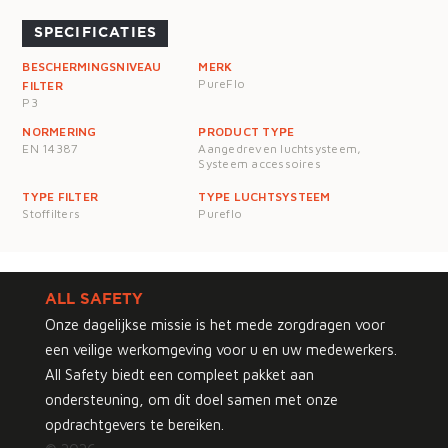
SPECIFICATIES
BESCHERMINGSNIVEAU
MERK
PureFlo
FILTER
P3
NORMERING
PRODUCT TYPE
EN 14387
Aangedreven luchtsysteem,
Systeem accessoires
TYPE FILTER
TYPE LUCHTSYSTEEM
Stoffilters
Pureflo
ALL SAFETY
Onze dagelijkse missie is het mede zorgdragen voor
een veilige werkomgeving voor u en uw medewerkers.
All Safety biedt een compleet pakket aan
ondersteuning, om dit doel samen met onze
opdrachtgevers te bereiken.