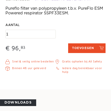
Pureflo filter van polypropyleen t.b.v. PureFlo ESM
Powered respirator SSPF33ESM.
AANTAL
€ 96,
83
TOEVOEGEN
Snel & veilig online bestellen
Gratis ophalen bij All Safety
Binnen 48 uur geleverd
Iedere dag bereikbaar voor
hulp
DOWNLOADS