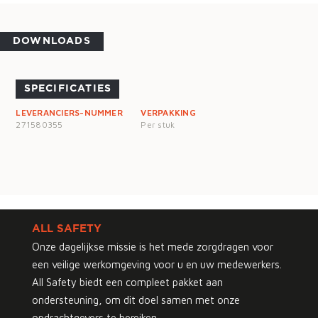
DOWNLOADS
SPECIFICATIES
LEVERANCIERS-NUMMER
VERPAKKING
271580355
Per stuk
ALL SAFETY
Onze dagelijkse missie is het mede zorgdragen voor
een veilige werkomgeving voor u en uw medewerkers.
All Safety biedt een compleet pakket aan
ondersteuning, om dit doel samen met onze
opdrachtgevers te bereiken.