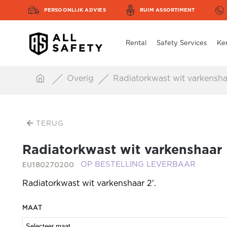
PERSOONLIJK ADVIES
RUIM ASSORTIMENT
Rental
Safety Services
Ke
Overig
Radiatorkwast wit varkensha
TERUG
Radiatorkwast wit varkenshaar
EU180270200
OP BESTELLING LEVERBAAR
Radiatorkwast wit varkenshaar 2'.
MAAT