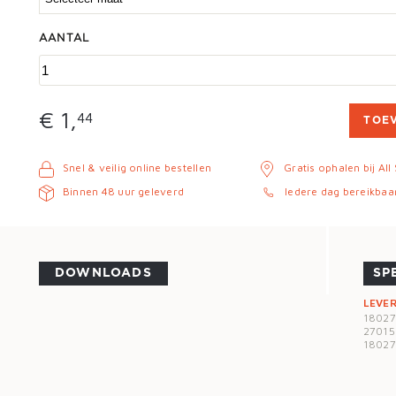
AANTAL
€ 1,
44
TOE
Snel & veilig online bestellen
Gratis ophalen bij All
Binnen 48 uur geleverd
Iedere dag bereikbaa
DOWNLOADS
SP
LEVE
1802
27015
1802