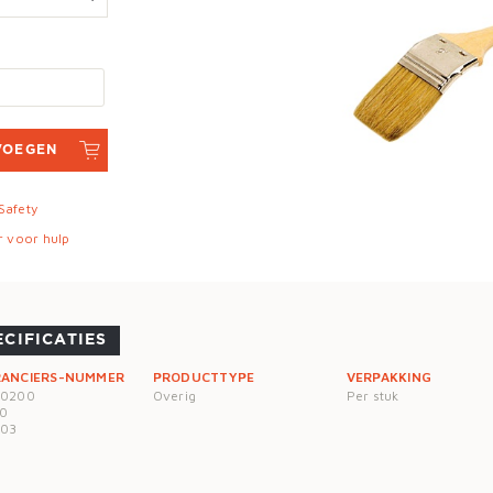
VOEGEN
 Safety
r voor hulp
ECIFICATIES
RANCIERS-NUMMER
PRODUCTTYPE
VERPAKKING
70200
Overig
Per stuk
0
703