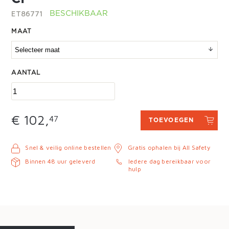
ET86771
BESCHIKBAAR
MAAT
AANTAL
€ 102,
47
TOEVOEGEN
Snel & veilig online bestellen
Gratis ophalen bij All Safety
Binnen 48 uur geleverd
Iedere dag bereikbaar voor
hulp