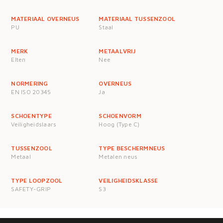
MATERIAAL OVERNEUS
MATERIAAL TUSSENZOOL
PU
Staal
MERK
METAALVRIJ
Elten
Nee
NORMERING
OVERNEUS
EN ISO 20345
Ja
SCHOENTYPE
SCHOENVORM
Veiligheidslaars
Hoog (Type C)
TUSSENZOOL
TYPE BESCHERMNEUS
Metaal
Metalen neus
TYPE LOOPZOOL
VEILIGHEIDSKLASSE
SAFETY-GRIP
S3