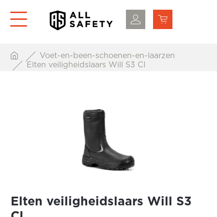
Voet-en-been-schoenen-en-laarzen
Elten veiligheidslaars Will S3 CI
Elten veiligheidslaars Will S3
CI