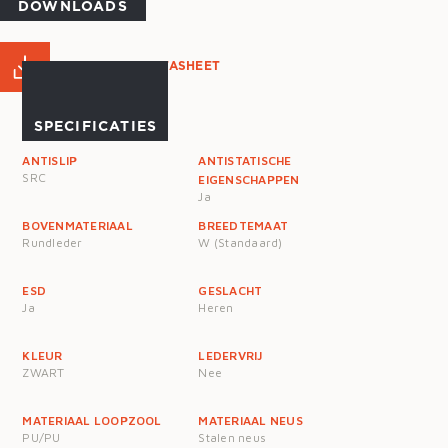
DOWNLOADS
PRODUCT DATASHEET
SPECIFICATIES
ANTISLIP
ANTISTATISCHE
SRC
EIGENSCHAPPEN
Ja
BOVENMATERIAAL
BREEDTEMAAT
Rundleder
W (Standaard)
ESD
GESLACHT
Ja
Heren
KLEUR
LEDERVRIJ
ZWART
Nee
MATERIAAL LOOPZOOL
MATERIAAL NEUS
PU/PU
Stalen neus