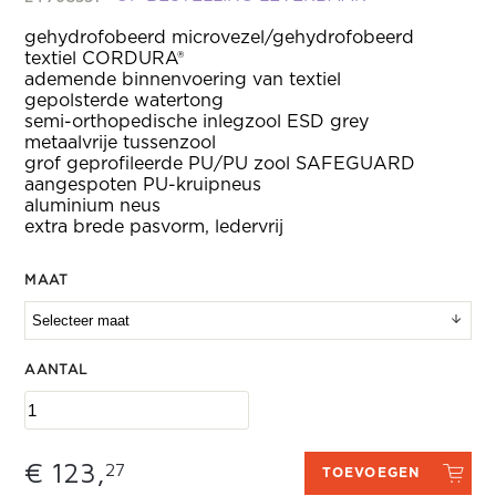
gehydrofobeerd microvezel/gehydrofobeerd
textiel CORDURA®
ademende binnenvoering van textiel
gepolsterde watertong
semi-orthopedische inlegzool ESD grey
metaalvrije tussenzool
grof geprofileerde PU/PU zool SAFEGUARD
aangespoten PU-kruipneus
aluminium neus
extra brede pasvorm, ledervrij
MAAT
AANTAL
€ 123,
27
TOEVOEGEN