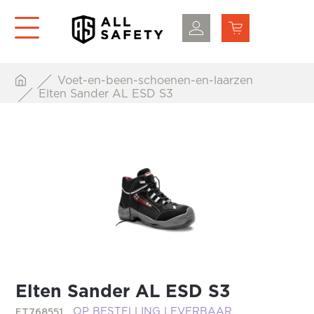
Voet-en-been-schoenen-en-laarzen
Elten Sander AL ESD S3
Elten Sander AL ESD S3
ET768551
OP BESTELLING LEVERBAAR