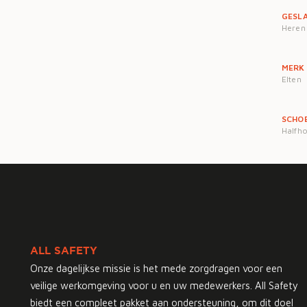
GESL
Heren
MERK
Elten
SCHO
Halfho
ALL SAFETY
Onze dagelijkse missie is het mede zorgdragen voor een
veilige werkomgeving voor u en uw medewerkers. All Safety
biedt een compleet pakket aan ondersteuning, om dit doel