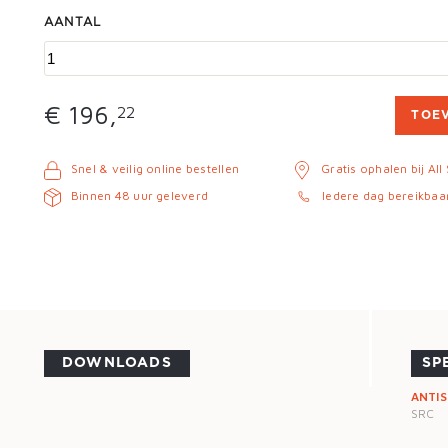
AANTAL
€ 196,
22
TOE
Snel & veilig online bestellen
Gratis ophalen bij All
Binnen 48 uur geleverd
Iedere dag bereikbaa
DOWNLOADS
SP
ANTIS
SRC