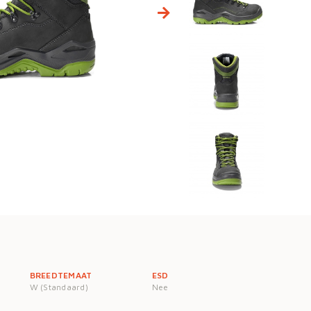
BREEDTEMAAT
ESD
W (Standaard)
Nee