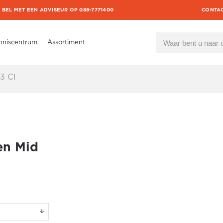
BEL MET EEN ADVISEUR OP 088-7771400
CONTA
nniscentrum
Assortiment
3 CI
en Mid