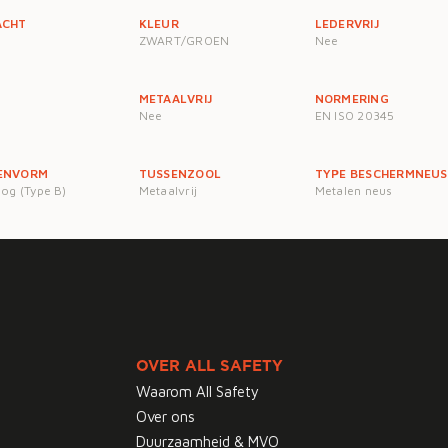
ACHT
KLEUR
LEDERVRIJ
ZWART/GROEN
Nee
METAALVRIJ
NORMERING
Nee
EN ISO 20345
ENVORM
TUSSENZOOL
TYPE BESCHERMNEUS
og (Type B)
Metaalvrij
Metalen neus
OVER ALL SAFETY
Waarom All Safety
Over ons
Duurzaamheid & MVO