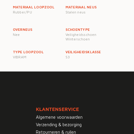
MATERIAAL LOOPZOOL
MATERIAAL NEUS
Rubber/PU
Stalen neus
OVERNEUS
SCHOENTYPE
Nee
Veiligheidsschoen
Winterschoen
TYPE LOOPZOOL
VEILIGHEIDSKLASSE
VIBRAM
S3
KLANTENSERVICE
Algemene voorwaarden
Verzending & bezorging
Retourneren & ruilen