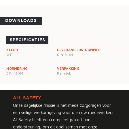
DOWNLOADS
SPECIFICATIES
KLEUR
LEVERANCIERS-NUMMER
WIT
DIN13164
NORMERING
VERPAKKING
DIN 13164
Per stuk
ALL SAFETY
Onze dagelijkse missie is het mede zorgdragen voor
een veilige werkomgeving voor u en uw medewerkers.
All Safety biedt een compleet pakket aan
ondersteuning, om dit doel samen met onze