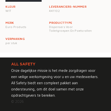
KLEUR
LEVERANCIERS-NUMMER
WIT
441102
MERK
PRODUCTTYPE
Euro Products
Dispensers Voor
Toiletgroepen En Poetsrollen
VERPAKKING
per stuk
ALL SAFETY
Onze dagelijkse missie is het mede zorgdragen voor
een veilige werkomgeving voor u en uw medewerkers.
All Safety biedt een compleet pakket aan
ondersteuning, om dit doel samen met onze
opdrachtgevers te bereiken.
© 2026