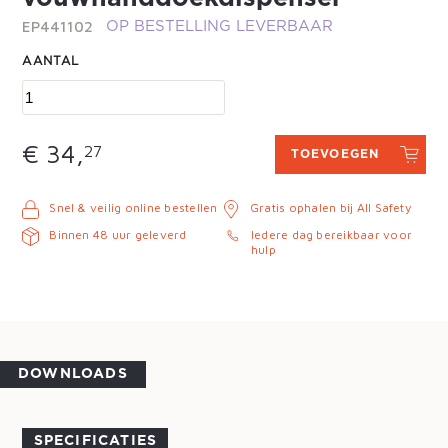
EP441102
OP BESTELLING LEVERBAAR
AANTAL
€ 34,
27
TOEVOEGEN
Snel & veilig online bestellen
Gratis ophalen bij All Safety
Binnen 48 uur geleverd
Iedere dag bereikbaar voor
hulp
DOWNLOADS
SPECIFICATIES