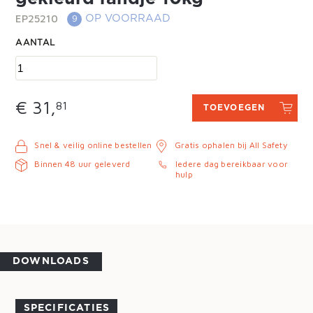
EP25210
OP VOORRAAD
9
AANTAL
€ 31,
81
TOEVOEGEN
Snel & veilig online bestellen
Gratis ophalen bij All Safety
Binnen 48 uur geleverd
Iedere dag bereikbaar voor
hulp
DOWNLOADS
SPECIFICATIES