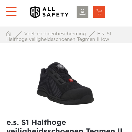
Voet-en-beenbescherming
E.s. S1
Halfhoge veiligheidsschoenen Tegmen II low
e.s. S1 Halfhoge
veiligheidsschoenen Tegmen II