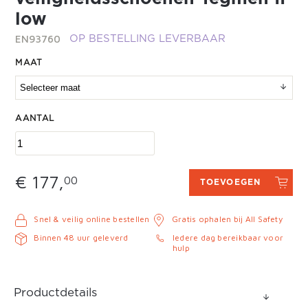
low
EN93760
OP BESTELLING LEVERBAAR
MAAT
AANTAL
€ 177,
00
TOEVOEGEN
Snel & veilig online bestellen
Gratis ophalen bij All Safety
Binnen 48 uur geleverd
Iedere dag bereikbaar voor
hulp
Productdetails