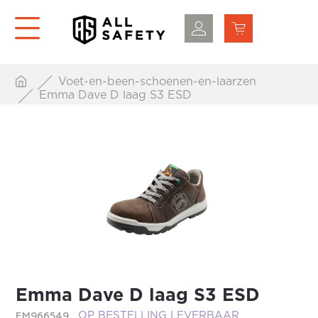
Voet-en-been-schoenen-en-laarzen
Emma Dave D laag S3 ESD
Emma Dave D laag S3 ESD
EM966549
OP BESTELLING LEVERBAAR