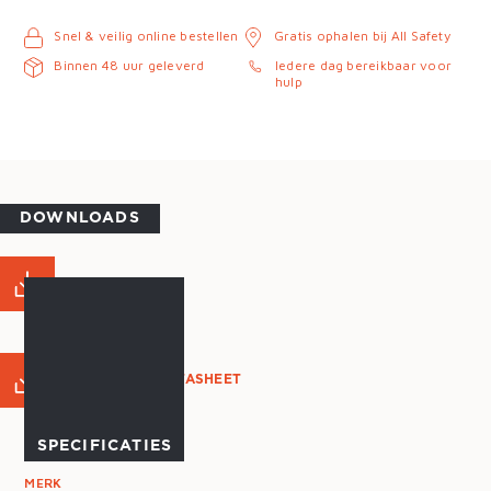
Snel & veilig online bestellen
Gratis ophalen bij All Safety
Binnen 48 uur geleverd
Iedere dag bereikbaar voor
hulp
DOWNLOADS
MAATTABEL
PRODUCT DATASHEET
SPECIFICATIES
MERK