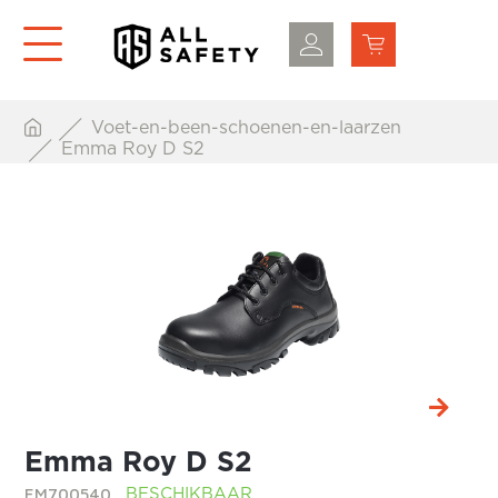
Voet-en-been-schoenen-en-laarzen
Emma Roy D S2
Emma Roy D S2
EM700540
BESCHIKBAAR