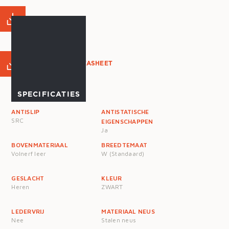
MAATTABEL
PRODUCT DATASHEET
SPECIFICATIES
ANTISLIP
ANTISTATISCHE
SRC
EIGENSCHAPPEN
Ja
BOVENMATERIAAL
BREEDTEMAAT
Volnerf leer
W (Standaard)
GESLACHT
KLEUR
Heren
ZWART
LEDERVRIJ
MATERIAAL NEUS
Nee
Stalen neus