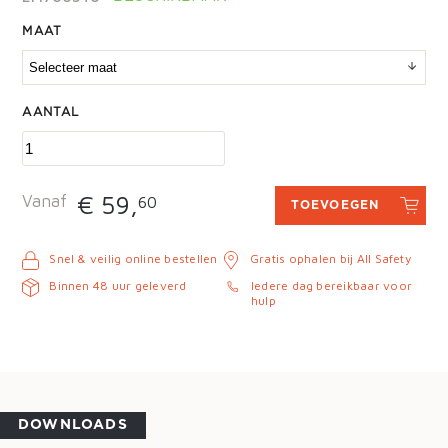
MAAT
AANTAL
€ 59,
Vanaf
60
TOEVOEGEN
Snel & veilig online bestellen
Gratis ophalen bij All Safety
Binnen 48 uur geleverd
Iedere dag bereikbaar voor
hulp
DOWNLOADS