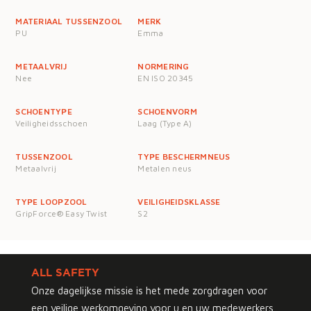
MATERIAAL TUSSENZOOL
MERK
PU
Emma
METAALVRIJ
NORMERING
Nee
EN ISO 20345
SCHOENTYPE
SCHOENVORM
Veiligheidsschoen
Laag (Type A)
TUSSENZOOL
TYPE BESCHERMNEUS
Metaalvrij
Metalen neus
TYPE LOOPZOOL
VEILIGHEIDSKLASSE
GripForce® Easy Twist
S2
ALL SAFETY
Onze dagelijkse missie is het mede zorgdragen voor
een veilige werkomgeving voor u en uw medewerkers.