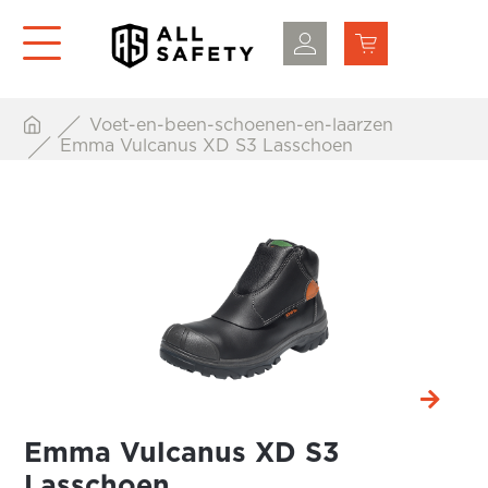
Voet-en-been-schoenen-en-laarzen
Emma Vulcanus XD S3 Lasschoen
Emma Vulcanus XD S3
Lasschoen