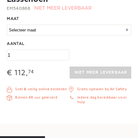
EM540868
NIET MEER LEVERBAAR
MAAT
AANTAL
€ 112,
74
NIET MEER LEVERBAAR
Snel & veilig online bestellen
Gratis ophalen bij All Safety
Binnen 48 uur geleverd
Iedere dag bereikbaar voor
hulp