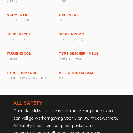
Emma
Nee
NORMERING
OVERNEUS
EN ISO 20345
Ja
SCHOENTYPE
SCHOENVORM
Lasschoen
Hoog (Type C)
TUSSENZOOL
TYPE BESCHERMNEUS
Metaal
Metalen neus
TYPE LOOPZOOL
VEILIGHEIDSKLASSE
GripForce® Duo / HRO
S3
ALL SAFETY
Onze dagelijkse missie is het mede zorgdragen voor
een veilige werkomgeving voor u en uw medewerkers.
All Safety biedt een compleet pakket aan
ondersteuning, om dit doel samen met onze