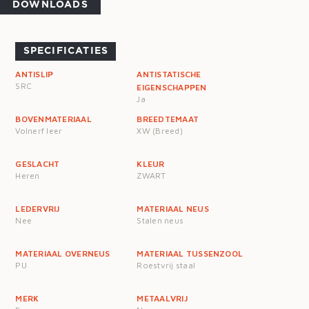
DOWNLOADS
SPECIFICATIES
ANTISLIP
ANTISTATISCHE
SRC
EIGENSCHAPPEN
Ja
BOVENMATERIAAL
BREEDTEMAAT
Volnerf leer
XW (Breed)
GESLACHT
KLEUR
Heren
ZWART
LEDERVRIJ
MATERIAAL NEUS
Nee
Stalen neus
MATERIAAL OVERNEUS
MATERIAAL TUSSENZOOL
PU
Roestvrij staal
MERK
METAALVRIJ