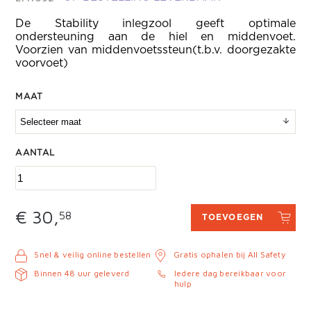
De Stability inlegzool geeft optimale
ondersteuning aan de hiel en middenvoet.
Voorzien van middenvoetssteun(t.b.v. doorgezakte
voorvoet)
MAAT
AANTAL
€ 30,
58
TOEVOEGEN
Snel & veilig online bestellen
Gratis ophalen bij All Safety
Binnen 48 uur geleverd
Iedere dag bereikbaar voor
hulp