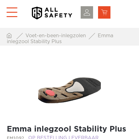
Voet-en-been-inlegzolen
Emma
inlegzool Stability Plus
Emma inlegzool Stability Plus
EM1092
OP BESTELLING LEVERBAAR