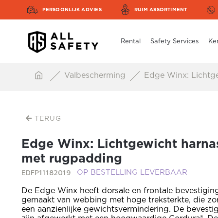
PERSOONLIJK ADVIES
RUIM ASSORTIMENT
Rental
Safety Services
Ke
Valbescherming
Edge Winx: Lichtg
TERUG
Edge Winx: Lichtgewicht harna
met rugpadding
EDFP11182019
OP BESTELLING LEVERBAAR
De Edge Winx heeft dorsale en frontale bevestigi
gemaakt van webbing met hoge treksterkte, die zo
een aanzienlijke gewichtsvermindering. De bevest