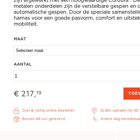
zijn afgewerkt met een hoogwaardige Cordura®. De
metalen onderdelen zijn de verstelbare gespen en 
automatische gespen. Door de speciale samenstelli
harnas voor een goede pasvorm, comfort en uitste
mobiliteit.
MAAT
AANTAL
€ 217,
19
TOE
Snel & veilig online bestellen
Gratis ophalen bij All
Binnen 48 uur geleverd
Iedere dag bereikbaa