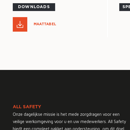
DOWNLOADS
SP
MAATTABEL
ALL SAFETY
Onze dagelijkse missie is het mede zorgdragen voor een
veilige werkomgeving voor u en uw medewerkers. All Safety
biedt een compleet pakket aan ondersteuning, om dit doel