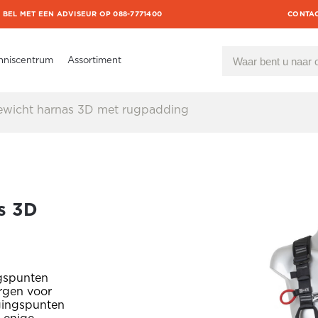
BEL MET EEN ADVISEUR OP 088-7771400
CONTA
nniscentrum
Assortiment
ewicht harnas 3D met rugpadding
s 3D
ngspunten
rgen voor
igingspunten