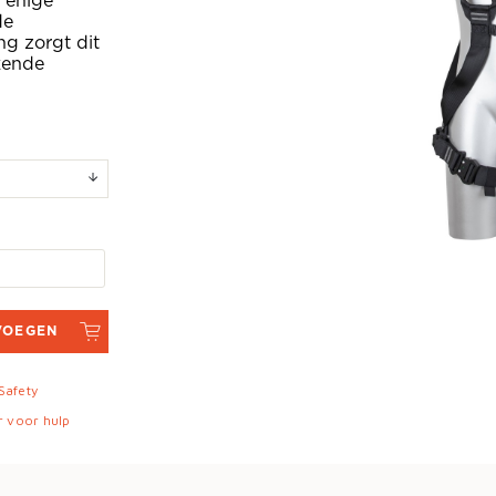
 enige
de
ng zorgt dit
kende
VOEGEN
 Safety
r voor hulp