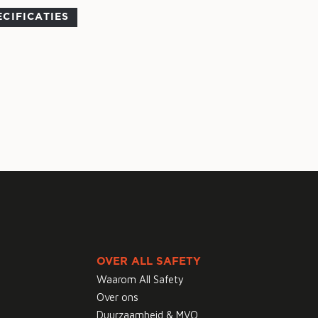
ECIFICATIES
OVER ALL SAFETY
Waarom All Safety
Over ons
Duurzaamheid & MVO