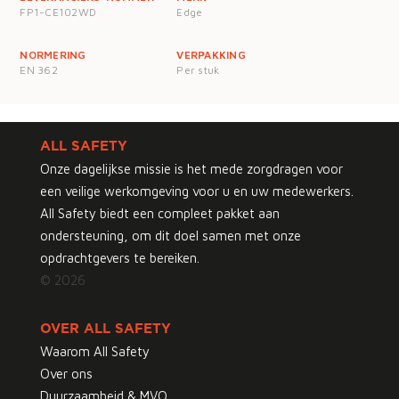
FP1-CE102WD
Edge
NORMERING
VERPAKKING
EN 362
Per stuk
ALL SAFETY
Onze dagelijkse missie is het mede zorgdragen voor
een veilige werkomgeving voor u en uw medewerkers.
All Safety biedt een compleet pakket aan
ondersteuning, om dit doel samen met onze
opdrachtgevers te bereiken.
© 2026
OVER ALL SAFETY
Waarom All Safety
Over ons
Duurzaamheid & MVO