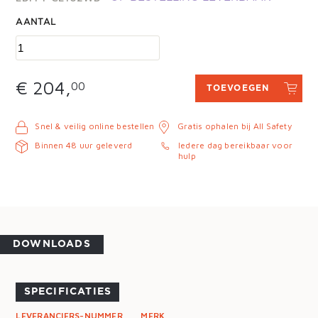
AANTAL
€ 204,
00
TOEVOEGEN
Snel & veilig online bestellen
Gratis ophalen bij All Safety
Binnen 48 uur geleverd
Iedere dag bereikbaar voor
hulp
DOWNLOADS
SPECIFICATIES
LEVERANCIERS-NUMMER
MERK