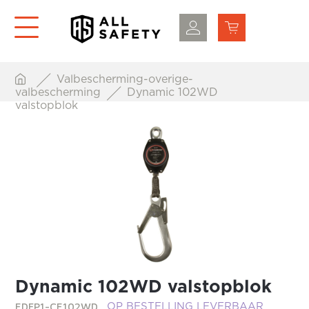
Valbescherming-overige-
valbescherming
Dynamic 102WD
valstopblok
Dynamic 102WD valstopblok
EDFP1-CE102WD
OP BESTELLING LEVERBAAR