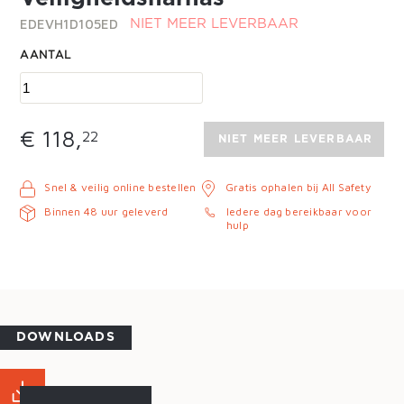
EDEVH1D105ED
NIET MEER LEVERBAAR
AANTAL
€ 118,
22
NIET MEER LEVERBAAR
Snel & veilig online bestellen
Gratis ophalen bij All Safety
Binnen 48 uur geleverd
Iedere dag bereikbaar voor
hulp
DOWNLOADS
MAATTABEL