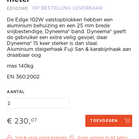
ED102WE
OP BESTELLING LEVERBAAR
De Edge 102W valstopblokken hebben een
aluminium behuizing en een 25 mm brede
snijbestendige, Dyneema® band. Dyneema® geeft
de gebruiker een extra veilig gevoel, daar
Dyneema® 15 keer sterker is dan staal.
Aluminium steigerhaak Fuji San & karabijnhaak aan
draaibaar oog
max 140kg
EN 360:2002
AANTAL
€ 230,
07
TOEVOEGEN
Snel & veilig online bestellen
Gratis ophalen bij All Safety