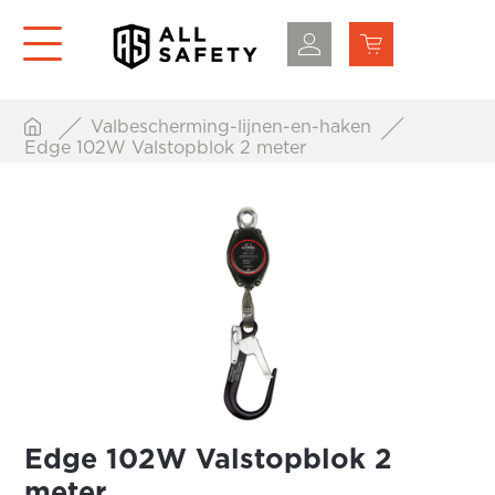
Valbescherming-lijnen-en-haken
Edge 102W Valstopblok 2 meter
Edge 102W Valstopblok 2
meter