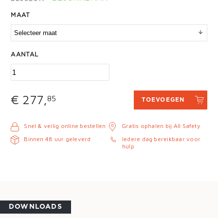
MAAT
AANTAL
€ 277,
85
TOEVOEGEN
Snel & veilig online bestellen
Gratis ophalen bij All Safety
Binnen 48 uur geleverd
Iedere dag bereikbaar voor
hulp
DOWNLOADS