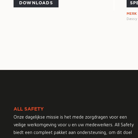
DOWNLOADS
SP
MERK
Dassy
ALL SAFETY
Onze dagelijkse missie is het mede zorgdragen voor een
veilige werkomgeving voor u en uw medewerkers. All Safety
biedt een compleet pakket aan ondersteuning, om dit doel