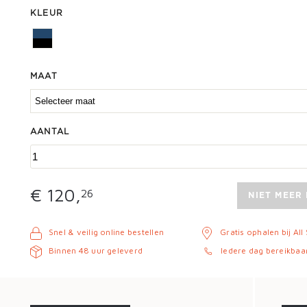
KLEUR
MAAT
AANTAL
€ 120,
26
NIET MEER
Snel & veilig online bestellen
Gratis ophalen bij All
Binnen 48 uur geleverd
Iedere dag bereikbaa