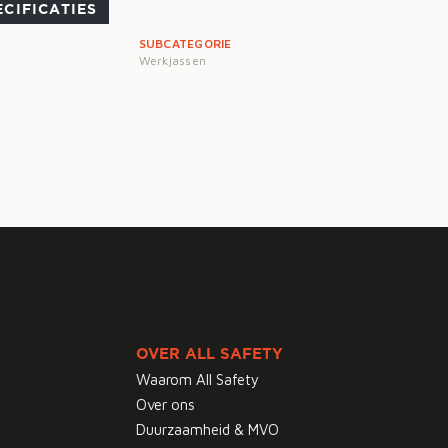
ECIFICATIES
SUBCATEGORIE
Werkjassen
OVER ALL SAFETY
Waarom All Safety
Over ons
Duurzaamheid & MVO