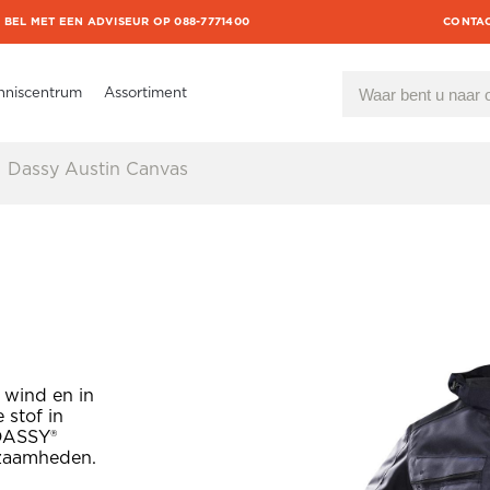
BEL MET EEN ADVISEUR OP 088-7771400
CONTA
nniscentrum
Assortiment
Dassy Austin Canvas
 wind en in
 stof in
DASSY®
kzaamheden.