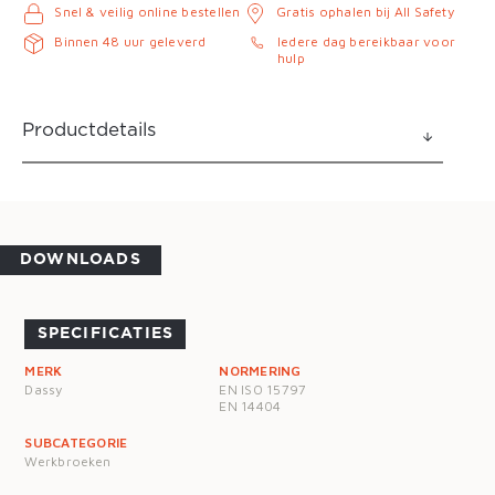
Snel & veilig online bestellen
Gratis ophalen bij All Safety
Binnen 48 uur geleverd
Iedere dag bereikbaar voor
hulp
Productdetails
DOWNLOADS
SPECIFICATIES
MERK
NORMERING
Dassy
EN ISO 15797
EN 14404
SUBCATEGORIE
Werkbroeken