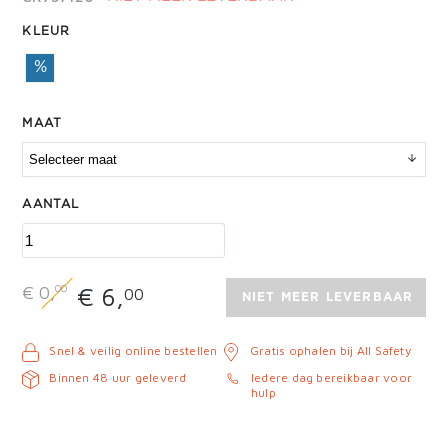
KLEUR
%
MAAT
AANTAL
00
€ 6,
€ 0,
00
NIET MEER LEVERBAAR
Snel & veilig online bestellen
Gratis ophalen bij All Safety
Binnen 48 uur geleverd
Iedere dag bereikbaar voor
hulp