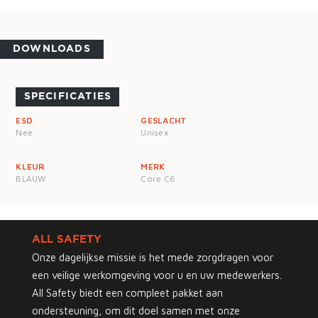
DOWNLOADS
SPECIFICATIES
ESD
GESLACHT
Nee
Unisex
KLEUR
MERK
BLAUW
Core C6
ALL SAFETY
Onze dagelijkse missie is het mede zorgdragen voor
een veilige werkomgeving voor u en uw medewerkers.
All Safety biedt een compleet pakket aan
ondersteuning, om dit doel samen met onze