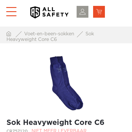
Voet-en-been-sokken
Sok
Heavyweight Core C6
Sok Heavyweight Core C6
CR757120
NIET MEER LEVERBAAR