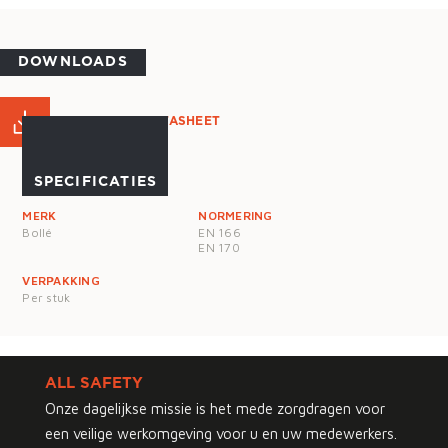
DOWNLOADS
PRODUCT DATASHEET
SPECIFICATIES
MERK
NORMERING
Bollé
EN 166
EN 170
VERPAKKING
Per stuk
ALL SAFETY
Onze dagelijkse missie is het mede zorgdragen voor
een veilige werkomgeving voor u en uw medewerkers.