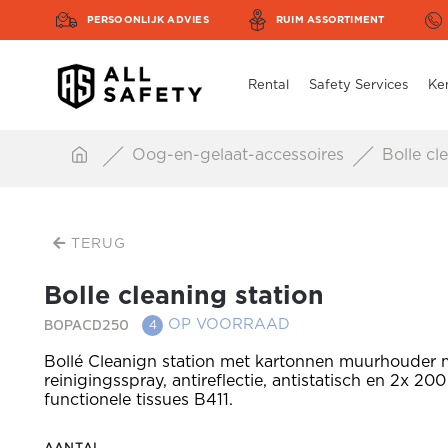
PERSOONLIJK ADVIES
RUIM ASSORTIMENT
Rental
Safety Services
Ke
Oog-en-gelaat-accessoires
Bolle cle
TERUG
Bolle cleaning station
BOPACD250
OP VOORRAAD
4
Bollé Cleanign station met kartonnen muurhouder
reinigingsspray, antireflectie, antistatisch en 2x 200
functionele tissues B411.