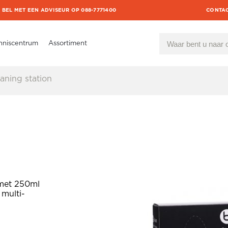
BEL MET EEN ADVISEUR OP 088-7771400
CONTA
nniscentrum
Assortiment
aning station
 met 250ml
 multi-