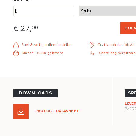
AANTAL
€ 27,
00
TOE
Snel & veilig online bestellen
Gratis ophalen bij All
Binnen 48 uur geleverd
Iedere dag bereikbaa
DOWNLOADS
SP
LEVE
PACD
PRODUCT DATASHEET