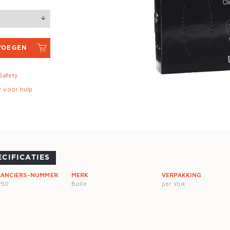
VOEGEN
 Safety
r voor hulp
ECIFICATIES
RANCIERS-NUMMER
MERK
VERPAKKING
250
Bollé
per stuk