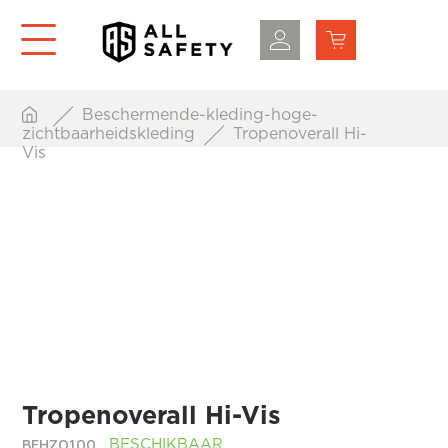
Beschermende-kleding-hoge-
zichtbaarheidskleding
Tropenoverall Hi-
Vis
Tropenoverall Hi-Vis
BFHZO100
BESCHIKBAAR