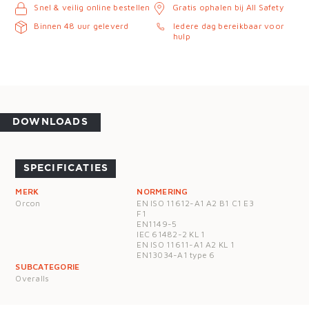
Snel & veilig online bestellen
Gratis ophalen bij All Safety
Binnen 48 uur geleverd
Iedere dag bereikbaar voor
hulp
DOWNLOADS
SPECIFICATIES
MERK
NORMERING
Orcon
EN ISO 11612-A1 A2 B1 C1 E3
F1
EN1149-5
IEC 61482-2 KL 1
EN ISO 11611-A1 A2 KL 1
EN13034-A1 type 6
SUBCATEGORIE
Overalls