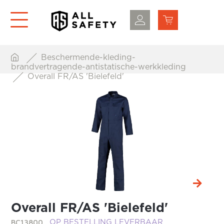
Beschermende-kleding-
brandvertragende-antistatische-werkkleding
Overall FR/AS 'Bielefeld'
Overall FR/AS 'Bielefeld'
BC13800
OP BESTELLING LEVERBAAR