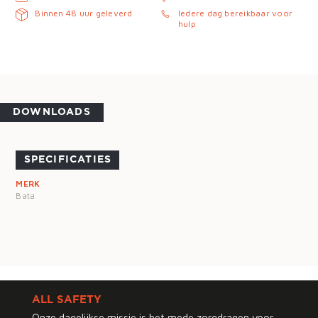
Binnen 48 uur geleverd
Iedere dag bereikbaar voor
hulp
DOWNLOADS
SPECIFICATIES
MERK
Bata
ALL SAFETY
Onze dagelijkse missie is het mede zorgdragen voor