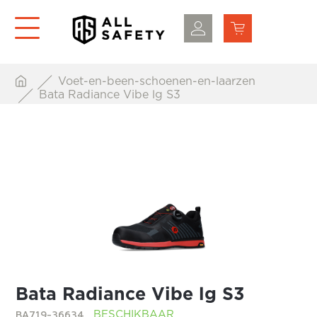
Voet-en-been-schoenen-en-laarzen
Bata Radiance Vibe lg S3
Bata Radiance Vibe lg S3
BA719-36634
BESCHIKBAAR