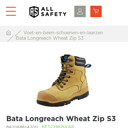
Voet-en-been-schoenen-en-laarzen
Bata Longreach Wheat Zip S3
Bata Longreach Wheat Zip S3
BA7068614700
BESCHIKBAAR