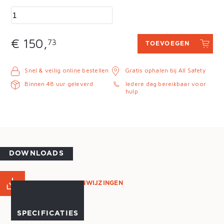
€ 150,
73
TOEVOEGEN
Snel & veilig online bestellen
Gratis ophalen bij All Safety
Binnen 48 uur geleverd
Iedere dag bereikbaar voor
hulp
DOWNLOADS
GEBRUIKSAANWIJZINGEN
SPECIFICATIES