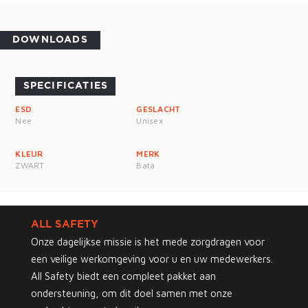
DOWNLOADS
SPECIFICATIES
ESD
GESLACHT
Nee
Unisex
KLEUR
MERK
ZWART
Bata
ALL SAFETY
Onze dagelijkse missie is het mede zorgdragen voor
een veilige werkomgeving voor u en uw medewerkers.
All Safety biedt een compleet pakket aan
ondersteuning, om dit doel samen met onze