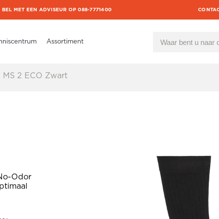
BEL MET EEN ADVISEUR OP 088-7771400
CONTA
nniscentrum
Assortiment
l MS 2 ECO Zwart
 No-Odor
ptimaal