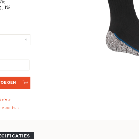
4%
), 1%
VOEGEN
 Safety
r voor hulp
ECIFICATIES