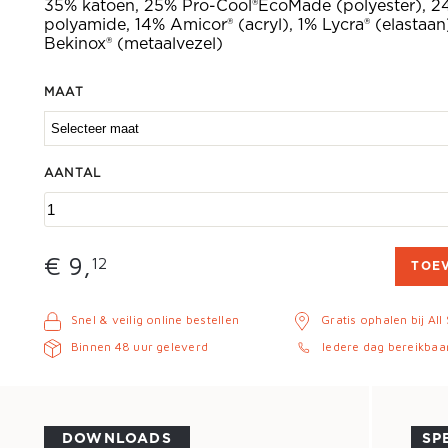
35% katoen, 25% Pro-Cool®EcoMade (polyester), 2
polyamide, 14% Amicor® (acryl), 1% Lycra® (elastaan
Bekinox® (metaalvezel)
MAAT
AANTAL
€ 9,
12
TOE
Snel & veilig online bestellen
Gratis ophalen bij All
Binnen 48 uur geleverd
Iedere dag bereikbaa
DOWNLOADS
SP