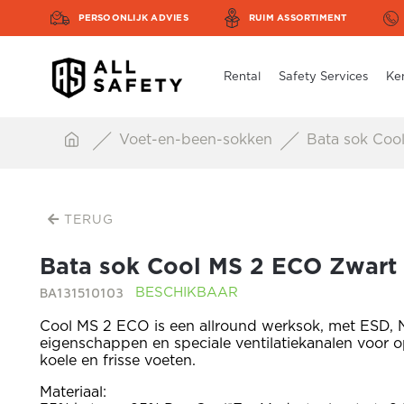
PERSOONLIJK ADVIES
RUIM ASSORTIMENT
Rental
Safety Services
Ke
Voet-en-been-sokken
Bata sok Coo
TERUG
Bata sok Cool MS 2 ECO Zwart
BA131510103
BESCHIKBAAR
Cool MS 2 ECO is een allround werksok, met ESD,
eigenschappen en speciale ventilatiekanalen voor o
koele en frisse voeten.
Materiaal: