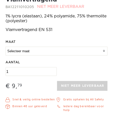
BA12211010205
NIET MEER LEVERBAAR
1% lycra (elastaan), 24% polyamide, 75% thermolite
(polyester)
Vlamvertragend EN 531
MAAT
AANTAL
€ 9,
79
NIET MEER LEVERBAAR
Snel & veilig online bestellen
Gratis ophalen bij All Safety
Binnen 48 uur geleverd
Iedere dag bereikbaar voor
hulp