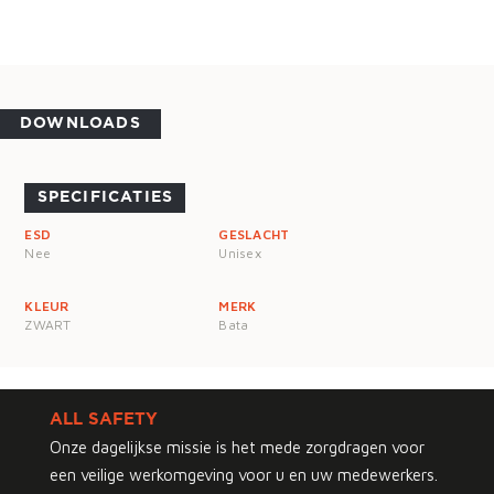
DOWNLOADS
SPECIFICATIES
ESD
GESLACHT
Nee
Unisex
KLEUR
MERK
ZWART
Bata
ALL SAFETY
Onze dagelijkse missie is het mede zorgdragen voor
een veilige werkomgeving voor u en uw medewerkers.