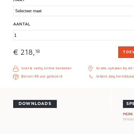
MAAT
AANTAL
€ 218,
18
TOE
Snel & veilig online bestellen
Gratis ophalen bij All
Binnen 48 uur geleverd
Iedere dag bereikbaa
DOWNLOADS
SP
MERK
Grispo