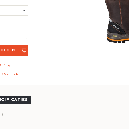
VOEGEN
 Safety
r voor hulp
ECIFICATIES
rt