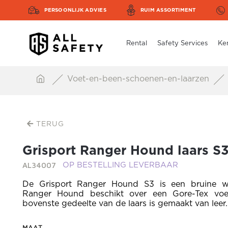
PERSOONLIJK ADVIES
RUIM ASSORTIMENT
Rental
Safety Services
Ke
Voet-en-been-schoenen-en-laarzen
TERUG
Grisport Ranger Hound laars S
AL34007
OP BESTELLING LEVERBAAR
De Grisport Ranger Hound S3 is een bruine we
Ranger Hound beschikt over een Gore-Tex voe
bovenste gedeelte van de laars is gemaakt van leer.