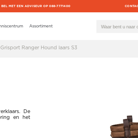
BEL MET EEN ADVISEUR OP 088-7771400
CONTA
nniscentrum
Assortiment
Grisport Ranger Hound laars S3
3
rklaars. De
ring en het