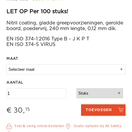
LET OP Per 100 stuks!
Nitril coating, gladde greepvoorzieningen, gerolde
boord, poedervrij, 240 mm lengte, 0,12 mm dik.
EN ISO 374-1:2016 Type B - J K P T
EN ISO 374-5 VIRUS
MAAT
AANTAL
€ 30,
15
TOEVOEGEN
Snel & veilig online bestellen
Gratis ophalen bij All Safety