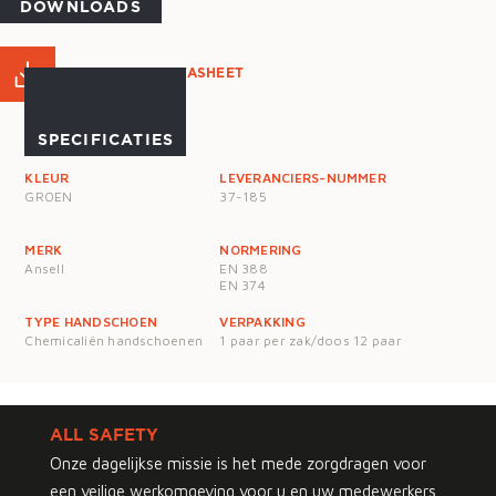
DOWNLOADS
PRODUCT DATASHEET
SPECIFICATIES
KLEUR
LEVERANCIERS-NUMMER
GROEN
37-185
MERK
NORMERING
Ansell
EN 388
EN 374
TYPE HANDSCHOEN
VERPAKKING
Chemicaliën handschoenen
1 paar per zak/doos 12 paar
ALL SAFETY
Onze dagelijkse missie is het mede zorgdragen voor
een veilige werkomgeving voor u en uw medewerkers.