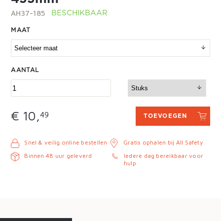
AH37-185
BESCHIKBAAR
MAAT
AANTAL
€ 10,
49
TOEVOEGEN
Snel & veilig online bestellen
Gratis ophalen bij All Safety
Binnen 48 uur geleverd
Iedere dag bereikbaar voor
hulp