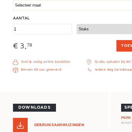
AANTAL
€ 3,
78
TOE
Snel & veilig online bestellen
Gratis ophalen bij All
Binnen 48 uur geleverd
Iedere dag bereikbaa
DOWNLOADS
SP
MERK
Ansell
GEBRUIKSAANWIJZINGEN