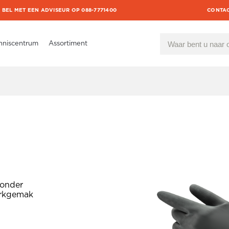
BEL MET EEN ADVISEUR OP 088-7771400
CONTA
nniscentrum
Assortiment
zonder
erkgemak