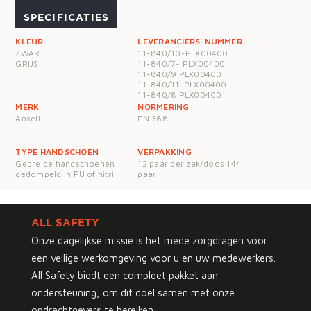
SPECIFICATIES
KLEUR
LEVERANCIERS-NUMMER
ZWART
11-840/10-PLX00400
GRIJS
11-840/7- PLX00400
11-840/9 PLX00400
11-840/11-PLX00400
11-840/8 PLX00400
MERK
NORMERING
Ansell
EN 388
TYPE HANDSCHOEN
VERPAKKING
Gebreide handschoenen
12 paar per zak/doos 144
gedompeld in PU of nitril
paar
ALL SAFETY
Onze dagelijkse missie is het mede zorgdragen voor
een veilige werkomgeving voor u en uw medewerkers.
All Safety biedt een compleet pakket aan
ondersteuning, om dit doel samen met onze
opdrachtgevers te bereiken.