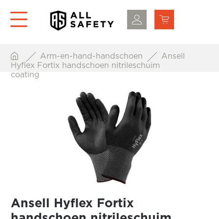
Arm-en-hand-handschoen
Ansell
Hyflex Fortix handschoen nitrileschuim
coating
Ansell Hyflex Fortix
handschoen nitrileschuim