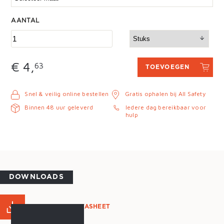
AANTAL
€ 4,
63
TOEVOEGEN
Snel & veilig online bestellen
Gratis ophalen bij All Safety
Binnen 48 uur geleverd
Iedere dag bereikbaar voor
hulp
DOWNLOADS
PRODUCT DATASHEET