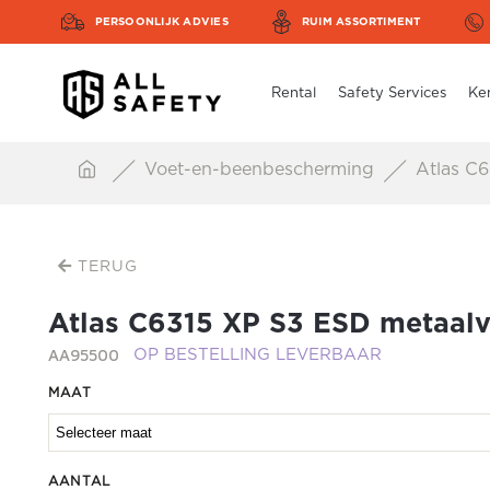
PERSOONLIJK ADVIES
RUIM ASSORTIMENT
Rental
Safety Services
Ke
Voet-en-beenbescherming
Atlas C6
TERUG
Atlas C6315 XP S3 ESD metaalv
AA95500
OP BESTELLING LEVERBAAR
MAAT
AANTAL