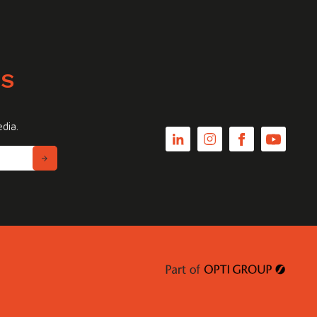
WS
edia.