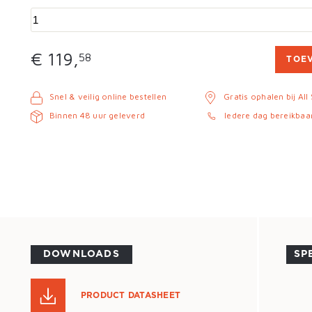
€ 119,
58
TOE
Snel & veilig online bestellen
Gratis ophalen bij All
Binnen 48 uur geleverd
Iedere dag bereikbaa
DOWNLOADS
SP
PRODUCT DATASHEET