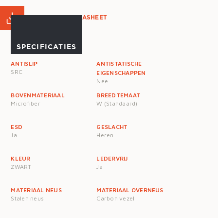
PRODUCT DATASHEET
SPECIFICATIES
ANTISLIP
ANTISTATISCHE
SRC
EIGENSCHAPPEN
Nee
BOVENMATERIAAL
BREEDTEMAAT
Microfiber
W (Standaard)
ESD
GESLACHT
Ja
Heren
KLEUR
LEDERVRIJ
ZWART
Ja
MATERIAAL NEUS
MATERIAAL OVERNEUS
Stalen neus
Carbon vezel