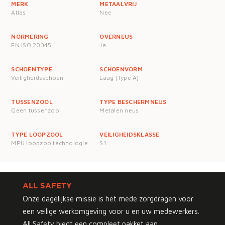
MERK
METAALVRIJ
Atlas
Nee
NORMERING
OVERNEUS
EN ISO 20345
Ja
SCHOENTYPE
SCHOENVORM
Veiligheidsschoen
Laag (Type A)
TUSSENZOOL
TYPE BESCHERMNEUS
Geen tussenzool
Metalen neus
TYPE LOOPZOOL
VEILIGHEIDSKLASSE
MPU loopzooltechnologie
S1
ALL SAFETY
Onze dagelijkse missie is het mede zorgdragen voor
een veilige werkomgeving voor u en uw medewerkers.
All Safety biedt een compleet pakket aan