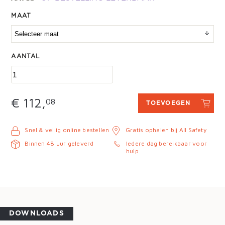
MAAT
AANTAL
€ 112,
08
TOEVOEGEN
Snel & veilig online bestellen
Gratis ophalen bij All Safety
Binnen 48 uur geleverd
Iedere dag bereikbaar voor
hulp
DOWNLOADS