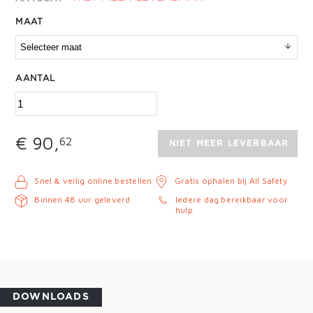
MAAT
AANTAL
€ 90,
62
NIET MEER LEVERBAAR
Snel & veilig online bestellen
Gratis ophalen bij All Safety
Binnen 48 uur geleverd
Iedere dag bereikbaar voor
hulp
DOWNLOADS