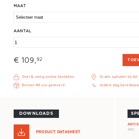
MAAT
AANTAL
€ 109,
92
TOE
Snel & veilig online bestellen
Gratis ophalen bij All
Binnen 48 uur geleverd
Iedere dag bereikbaa
DOWNLOADS
SP
ANTIS
SRC
PRODUCT DATASHEET