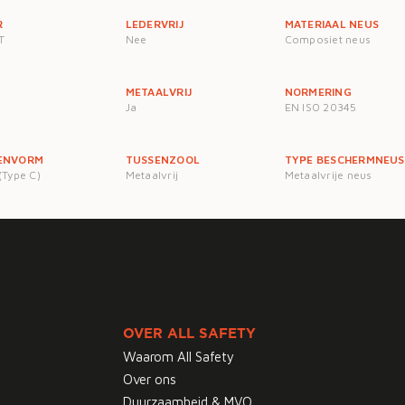
R
LEDERVRIJ
MATERIAAL NEUS
T
Nee
Composiet neus
METAALVRIJ
NORMERING
Ja
EN ISO 20345
ENVORM
TUSSENZOOL
TYPE BESCHERMNEUS
(Type C)
Metaalvrij
Metaalvrije neus
OVER ALL SAFETY
Waarom All Safety
Over ons
Duurzaamheid & MVO