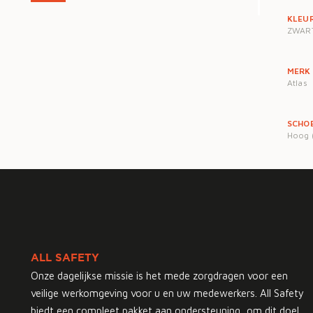
KLEU
ZWAR
MERK
Atlas
SCHO
Hoog 
ALL SAFETY
Onze dagelijkse missie is het mede zorgdragen voor een
veilige werkomgeving voor u en uw medewerkers. All Safety
biedt een compleet pakket aan ondersteuning, om dit doel