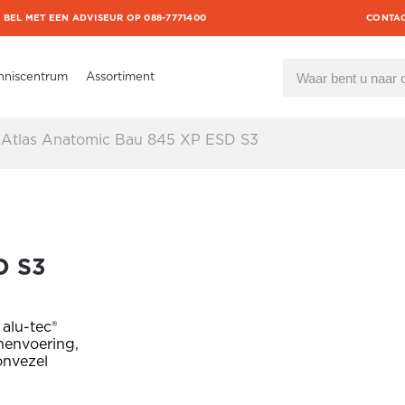
BEL MET EEN ADVISEUR OP 088-7771400
CONTA
nniscentrum
Assortiment
Atlas Anatomic Bau 845 XP ESD S3
D S3
alu-tec®
nenvoering,
onvezel