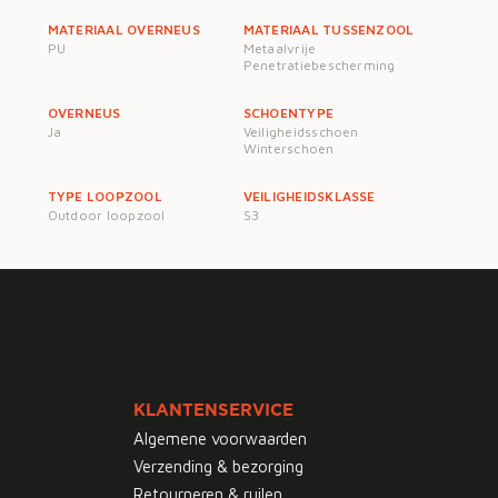
MATERIAAL OVERNEUS
MATERIAAL TUSSENZOOL
PU
Metaalvrije
Penetratiebescherming
OVERNEUS
SCHOENTYPE
Ja
Veiligheidsschoen
Winterschoen
TYPE LOOPZOOL
VEILIGHEIDSKLASSE
Outdoor loopzool
S3
KLANTENSERVICE
Algemene voorwaarden
Verzending & bezorging
Retourneren & ruilen