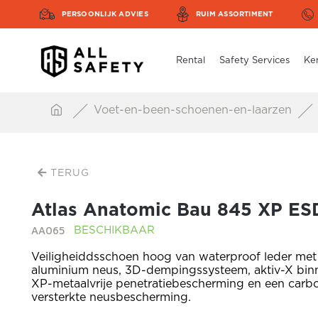
PERSOONLIJK ADVIES
RUIM ASSORTIMENT
Rental
Safety Services
Ke
Voet-en-been-schoenen-en-laarzen
TERUG
Atlas Anatomic Bau 845 XP ES
AA065
BESCHIKBAAR
Veiligheiddsschoen hoog van waterproof leder met 
aluminium neus, 3D-dempingssysteem, aktiv-X bin
XP-metaalvrije penetratiebescherming en een carb
versterkte neusbescherming.